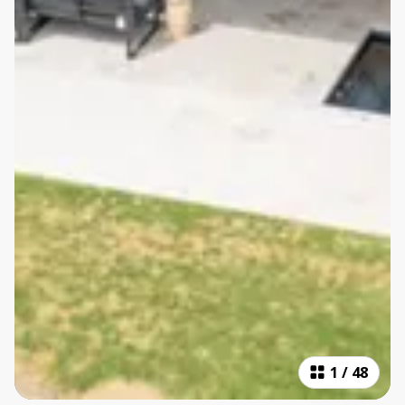
1
/
48