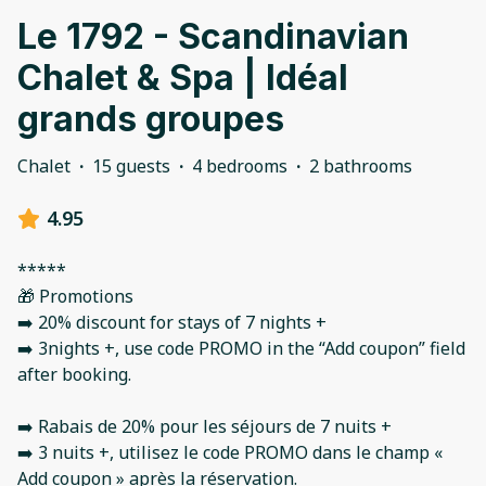
Le 1792 - Scandinavian
Chalet & Spa | Idéal
grands groupes
Chalet
·
15 guests
·
4 bedrooms
·
2 bathrooms
4.95
*****
🎁 Promotions
➡️ 20% discount for stays of 7 nights +
➡️ 3nights +, use code PROMO in the “Add coupon” field
after booking.
➡️ Rabais de 20% pour les séjours de 7 nuits +
➡️ 3 nuits +, utilisez le code PROMO dans le champ «
Add coupon » après la réservation.