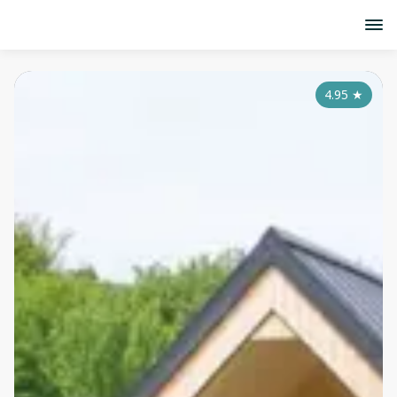
4.95
★