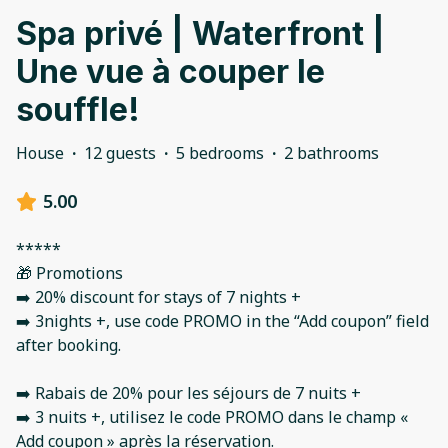
Spa privé | Waterfront |
Une vue à couper le
souffle!
House
·
12 guests
·
5 bedrooms
·
2 bathrooms
5.00
*****
🎁 Promotions
➡️ 20% discount for stays of 7 nights +
➡️ 3nights +, use code PROMO in the “Add coupon” field
after booking.
➡️ Rabais de 20% pour les séjours de 7 nuits +
➡️ 3 nuits +, utilisez le code PROMO dans le champ «
Add coupon » après la réservation.